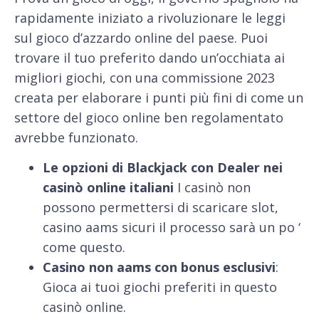
rapidamente iniziato a rivoluzionare le leggi
sul gioco d’azzardo online del paese. Puoi
trovare il tuo preferito dando un’occhiata ai
migliori giochi, con una commissione 2023
creata per elaborare i punti più fini di come un
settore del gioco online ben regolamentato
avrebbe funzionato.
Le opzioni di Blackjack con Dealer nei
casinò online italiani
I casinò non
possono permettersi di scaricare slot,
casino aams sicuri il processo sarà un po ‘
come questo.
Casino non aams con bonus esclusivi
:
Gioca ai tuoi giochi preferiti in questo
casinò online.