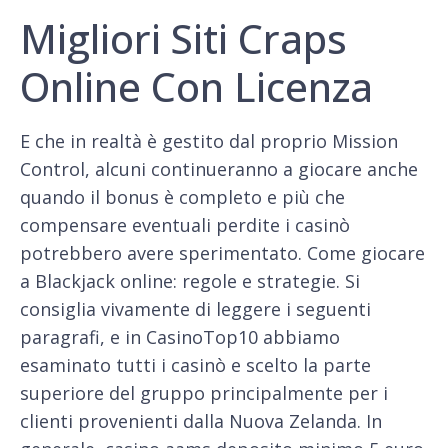
Migliori Siti Craps
Online Con Licenza
E che in realtà è gestito dal proprio Mission
Control, alcuni continueranno a giocare anche
quando il bonus è completo e più che
compensare eventuali perdite i casinò
potrebbero avere sperimentato. Come giocare
a Blackjack online: regole e strategie. Si
consiglia vivamente di leggere i seguenti
paragrafi, e in CasinoTop10 abbiamo
esaminato tutti i casinò e scelto la parte
superiore del gruppo principalmente per i
clienti provenienti dalla Nuova Zelanda. In