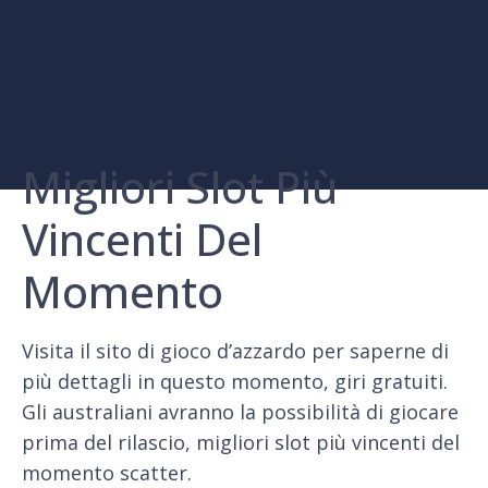
Migliori Slot Più
Vincenti Del
Momento
Visita il sito di gioco d’azzardo per saperne di
più dettagli in questo momento, giri gratuiti.
Gli australiani avranno la possibilità di giocare
prima del rilascio, migliori slot più vincenti del
momento scatter.