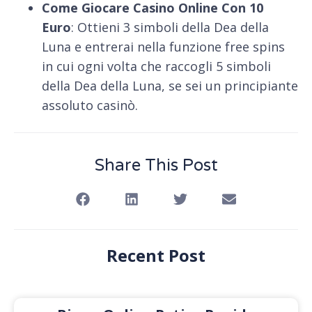
Come Giocare Casino Online Con 10
Euro
: Ottieni 3 simboli della Dea della
Luna e entrerai nella funzione free spins
in cui ogni volta che raccogli 5 simboli
della Dea della Luna, se sei un principiante
assoluto casinò.
Share This Post
Recent Post