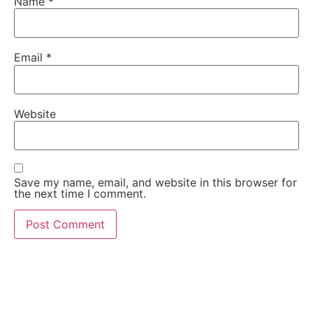
Name
*
Email
*
Website
Save my name, email, and website in this browser for
the next time I comment.