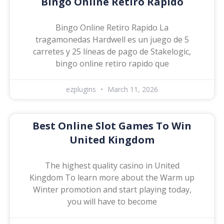
Bingo Online Retiro Rapido
Bingo Online Retiro Rapido La
tragamonedas Hardwell es un juego de 5
carretes y 25 líneas de pago de Stakelogic,
bingo online retiro rapido que
ezplugins
March 11, 2026
Best Online Slot Games To Win
United Kingdom
The highest quality casino in United
Kingdom To learn more about the Warm up
Winter promotion and start playing today,
you will have to become