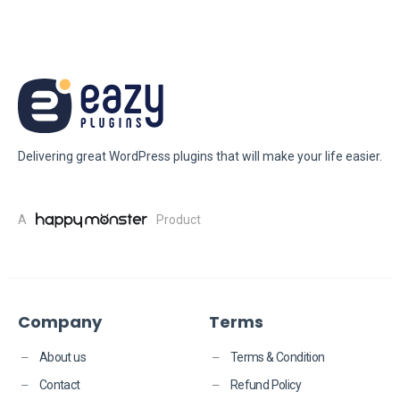
Delivering great WordPress plugins that will make your life easier.
A
Product
Company
Terms
About us
Terms & Condition
Contact
Refund Policy